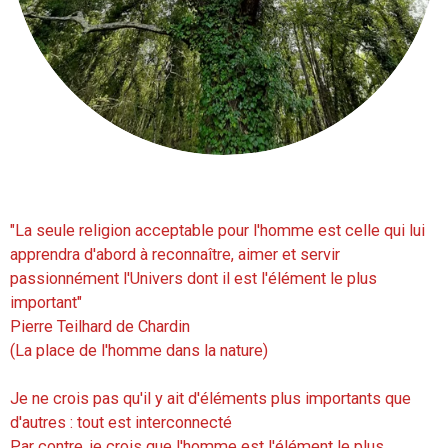
"La seule religion acceptable pour l'homme est celle qui lui
apprendra d'abord à reconnaître, aimer et servir
passionnément l'Univers dont il est l'élément le plus
important"
Pierre Teilhard de Chardin
(La place de l'homme dans la nature)
Je ne crois pas qu'il y ait d'éléments plus importants que
d'autres : tout est interconnecté
Par contre, je crois que l'homme est l'élément le plus